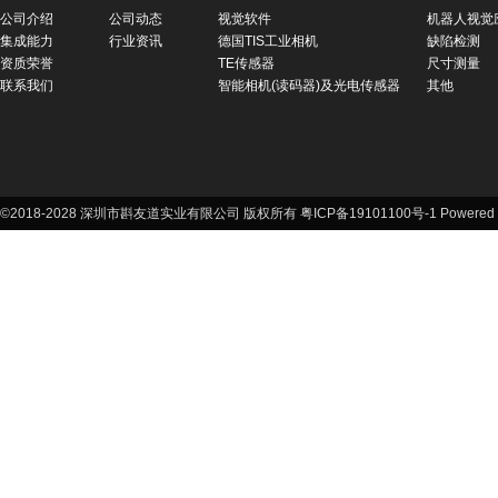
公司介绍
公司动态
视觉软件
机器人视觉
集成能力
行业资讯
德国TIS工业相机
缺陷检测
资质荣誉
TE传感器
尺寸测量
联系我们
智能相机(读码器)及光电传感器
其他
©2018-2028 深圳市斟友道实业有限公司 版权所有 粤ICP备19101100号-1
Powered 