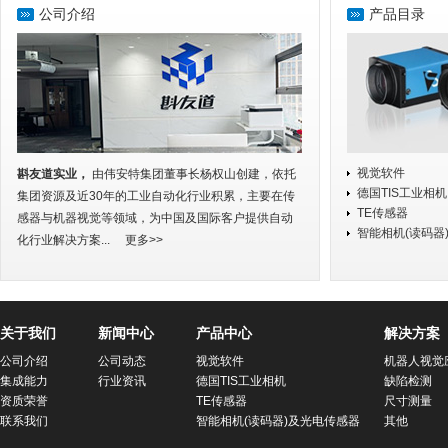
公司介绍
产品目录
TIS 映美精 Aptiris：为动态机器视觉带来自动对焦成像 2026-4-2
TIS 映美精 发布全新结构化机器视觉光学产品组合 2026-4-20
Acuva GMSL2 相机现已正式进入全系列量产 2026-4-20
The Imaging Source 重磅发布！全新 Acuva 系列 GMSL2
视觉软件
斟友道实业，
由伟安特集团董事长杨权山创建，依托
德国TIS工业相机
集团资源及近30年的工业自动化行业积累，主要在传
TE传感器
感器与机器视觉等领域，为中国及国际客户提供自动
智能相机(读码器
化行业解决方案...
更多>>
关于我们
新闻中心
产品中心
解决方案
公司介绍
公司动态
视觉软件
机器人视觉
集成能力
行业资讯
德国TIS工业相机
缺陷检测
资质荣誉
TE传感器
尺寸测量
联系我们
智能相机(读码器)及光电传感器
其他