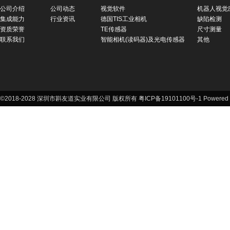
公司介绍
公司动态
视觉软件
机器人视觉
集成能力
行业资讯
德国TIS工业相机
缺陷检测
资质荣誉
TE传感器
尺寸测量
联系我们
智能相机(读码器)及光电传感器
其他
©2018-2028 深圳市斟友道实业有限公司 版权所有 粤ICP备19101100号-1
Powered 