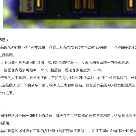
信息：
晶圆/wafer最小为4英寸规格，晶圆上的晶粒/die尺寸为250*256um，一个wafer被分为
进行检测。
）上下两套相机系统同时取图，实现对晶圆/晶粒正、反表面的关系统一与外观检测。
）一幅图像内最多可检40（5*8）颗晶粒，理论像素精度为0.7um。
）传统的人工检测，只检测正面，节拍为每小时1K-2K个晶粒，由于目检容易疲劳，
以及晶圆无尘车间的诸多不便，检测人工离职率较高。斟友道的晶圆AOI视觉检测系统
千分之五。
：
）同种规格甚至同一张BT上的晶粒，都会存在工艺造成的色差与结构差，这给视觉算
到适用。
）晶粒焊盘区域处存在正常的探针印（与脏污特征类似），并且不同wafer的探针印还