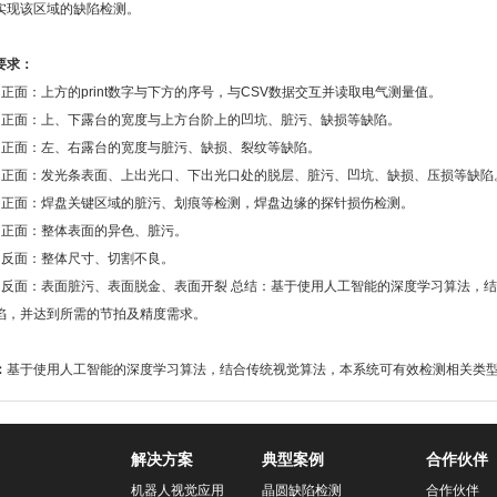
实现该区域的缺陷检测。
要求：
）正面：上方的print数字与下方的序号，与CSV数据交互并读取电气测量值。
）正面：上、下露台的宽度与上方台阶上的凹坑、脏污、缺损等缺陷。
）正面：左、右露台的宽度与脏污、缺损、裂纹等缺陷。
）正面：发光条表面、上出光口、下出光口处的脱层、脏污、凹坑、缺损、压损等缺陷
）正面：焊盘关键区域的脏污、划痕等检测，焊盘边缘的探针损伤检测。
）正面：整体表面的异色、脏污。
）反面：整体尺寸、切割不良。
）反面：表面脏污、表面脱金、表面开裂 总结：基于使用人工智能的深度学习算法，
陷，并达到所需的节拍及精度需求。
：
基于使用人工智能的深度学习算法，结合传统视觉算法，本系统可有效检测相关类
解决方案
典型案例
合作伙伴
机器人视觉应用
晶圆缺陷检测
合作伙伴