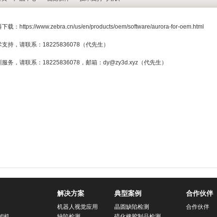
料下载：
https://www.zebra.cn/us/en/products/oem/software/aurora-for-oem.html
术支持，请联系：18225836078（代先生）
训服务，请联系：18225836078，邮箱：
dy@zy3d.xyz
（代先生）
解决方案
典型案例
合作伙伴
机器人视觉应用
晶圆缺陷检测
合作伙伴
相机
缺陷检测
硫化橡胶制品检测