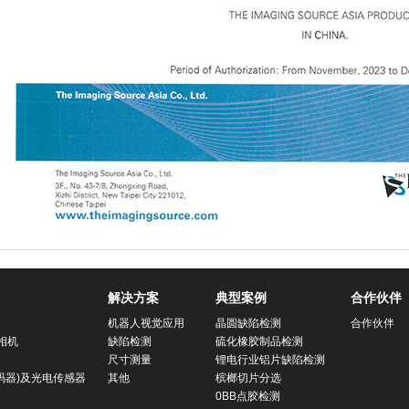
解决方案
典型案例
合作伙伴
机器人视觉应用
晶圆缺陷检测
合作伙伴
相机
缺陷检测
硫化橡胶制品检测
尺寸测量
锂电行业铝片缺陷检测
码器)及光电传感器
其他
槟榔切片分选
0BB点胶检测