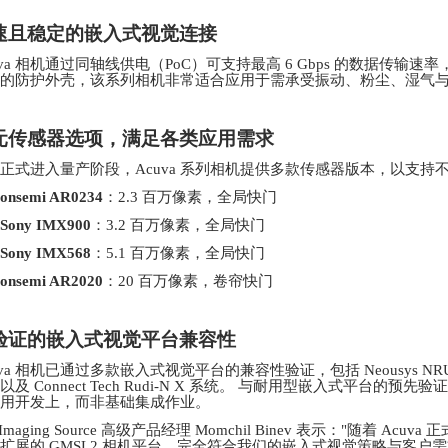
速且稳定的嵌入式视觉连接
uva 相机通过同轴线供电（PoC）可支持最高 6 Gbps 的数据传输速率，
的防护外壳，该系列相机非常适合应用于需承受振动、粉尘、湿气
元传感器选项，满足各类应用需求
正式进入量产阶段，
Acuva 系列相机提供多款传感器版本，以支
onsemi AR0234
：
2.3 百万像素，全局快门
Sony IMX900
：
3.2 百万像素，全局快门
Sony IMX568
：
5.1 百万像素，全局快门
onsemi AR2020
：
20 百万像素，卷帘快门
验证的嵌入式视觉平台兼容性
uva 相机已通过多款嵌入式视觉平台的兼容性验证，包括 Neousys NRU-16
及 Connect Tech Rudi-N X 系统。
与耐用型嵌入式平台的预先验证
用开发上，而非基础集成作业。
e Imaging Source 高级产品经理 Momchil Binev 表示："随着
扩展的 GMSL2 相机平台，完全符合我们的嵌入式视觉策略与客户