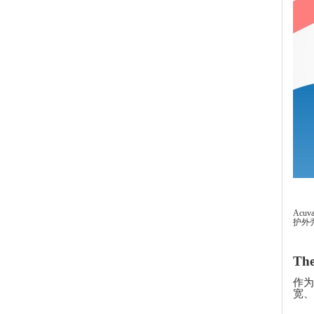
Acu
护外
Th
作为
宽、