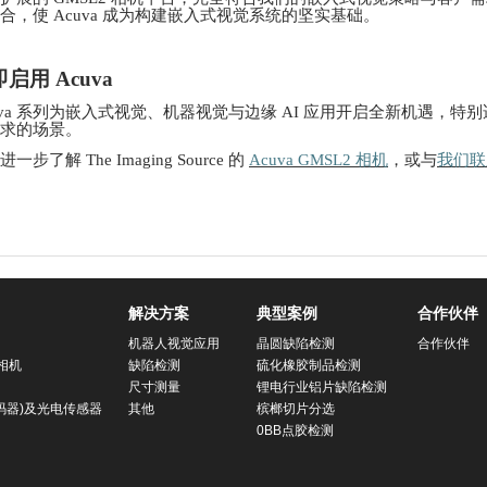
合，使
Acuva 成为构建嵌入式视觉系统的坚实基础。
即启用
Acuva
uva 系列为嵌入式视觉、机器视觉与边缘 AI 应用开启全新机遇，
求的场景。
进一步了解
The Imaging Source 的
Acuva GMSL2 相机
，或与
我们联
解决方案
典型案例
合作伙伴
机器人视觉应用
晶圆缺陷检测
合作伙伴
相机
缺陷检测
硫化橡胶制品检测
尺寸测量
锂电行业铝片缺陷检测
码器)及光电传感器
其他
槟榔切片分选
0BB点胶检测